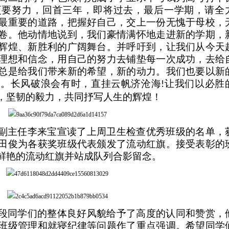
更要努力，回首三年，即将过去，最后一学期，请全
最重要的道路，把握好自己，交上一份无愧于母校，
卷。他动情地说到，我们豪情满怀地走进新的学期，
辉煌、新胜利的广阔舞台。并呼吁到，让我们从今天
理想和信念，用自己的努力去铺垫每一次成功，去给
总是给我们带来新的希望，新的动力。我们也要以新
己。长风破浪会有时，直挂云帆济沧海
让我们以必胜
!
，坚韧的毅力，共同抒写人生的辉煌！
副主任李来宝宣读了上周卫生检查优秀班级的名单，
田俊为各获奖班级代表颁发了流动红旗。接受表彰的
鲜艳的流动红旗并站成队列合影留念。
段同学们的整体良好风貌给予了高度的认同和赞赏，
班级管理和就寝纪律等问题作了重点强调。希望同学