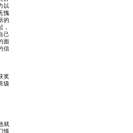
力以
无愧
新的
起，
自己
的面
的信
获奖
班级
他就
们慎