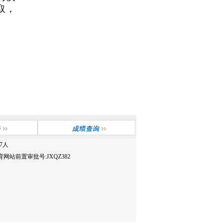
取，
7
人
网站前置审批号:JXQZ382