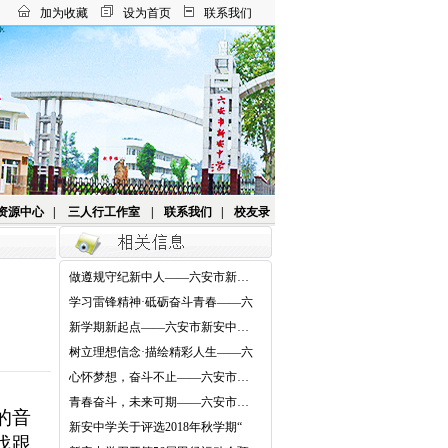
加为收藏
设为首页
联系我们
资源中心
|
三人行工作室
|
联系我们
|
校友录
做遵规守纪新中人——六安市新安
中
学习雷锋精神·砥砺奋斗青春——六
新学期新起点——六安市新安中学
举
树立理想信念·描绘精彩人生——六
心怀梦想，奋斗不止——六安市新
安
青春奋斗，未来可期——六安市新
的音
安
新安中学关于评选2018年秋学期“
伐跟