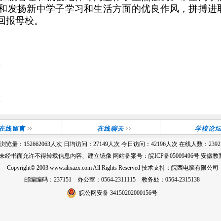
和发扬新中学子学习和生活方面的优良作风，拼搏进
回报母校。
学
学
浏览量：
152662063
人次 日均访问：
27149
人次 今日访问：
42196
人次 在线人数：
2392
 未经书面允许不得转载信息内容、建立镜像 网站备案号：
皖ICP备05009496号
安徽教育
Copyright© 2003 www.ahxazx.com All Rights Reserved 技术支持：皖西电脑有限公司
邮编编码：237151 办公室：0564-2311115 教务处：0564-2315138
皖公网安备 34150202000156号