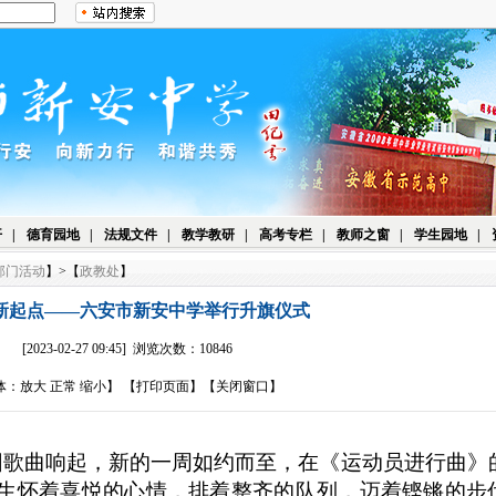
开
|
德育园地
|
法规文件
|
教学教研
|
高考专栏
|
教师之窗
|
学生园地
|
部门活动
】>【
政教处
】
新起点——六安市新安中学举行升旗仪式
[2023-02-27 09:45] 浏览次数：10846
体：
放大
正常
缩小
】 【
打印页面
】【
关闭窗口
】
园歌曲响起，新的一周如约而至，在《运动员进行曲》
生怀着喜悦的心情，排着整齐的队列，迈着铿锵的步