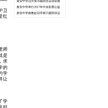
新安中学召开第56届田径运动会预
。
新安中学举行2017年中央彩票公益
护卫
新安中学政教处召开第55届田径运
星红
老师
就是
，求
学的
的学
样让
了学
良好