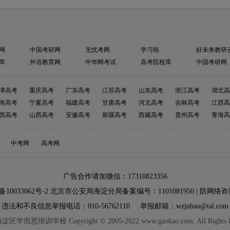
网
中国考研网
无忧考网
学习啦
好未来教研
库
外语教育网
中华网考试
高考院校库
中国考研网
津高考
重庆高考
广东高考
江苏高考
山东高考
浙江高考
湖北高
南高考
宁夏高考
福建高考
甘肃高考
河北高考
吉林高考
江西高
西高考
山西高考
安徽高考
新疆高考
西藏高考
贵州高考
青海高
中考网
高考网
广告合作请加微信：17310823356
备10033062号-2
北京市公安局海淀分局备案编号：1101081950 |
防网络诈
违法和不良信息举报电话：010-56762110
举报邮箱：wzjubao@tal.com
学而思培训学校 Copyright © 2005-2022 www.gaokao.com. All Rights Re