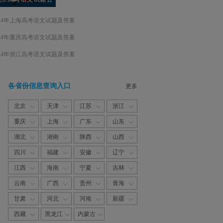
布
024年上海高考语文试题及答案
024年重庆高考语文试题及答案
024年浙江高考语文试题及答案
各省份信息查询入口
更多
北京
天津
江苏
浙江
重庆
上海
广东
山东
湖北
湖南
陕西
山西
四川
福建
安徽
辽宁
江西
海南
宁夏
吉林
云南
广西
贵州
青海
甘肃
河北
河南
新疆
西藏
黑龙江
内蒙古