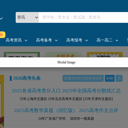
|
全国
北京
上海
广东
题
|
北京
天津
河北
山西
内蒙古
高考资讯
高考备考
高考报考
高一高二
|
辽宁
吉林
黑龙江
|
上海
江苏
浙江
安徽
福建
江西
山东
|
河南
湖北
湖南
2026高考头条
距离2026年全国高考还有
0-60
天
|
重庆
四川
贵州
云南
西藏
|
陕西
甘肃
青海
宁夏
新疆
2025各省高考查分入口
2025年全国高考分数线汇总
|
广东
广西
海南
25年上海作文题目
25年北京高考作文题目
[25年天津作文题目]
2025高考数学真题（回忆版）
2025高考作文点评
24年广东省广州市、
深圳市一模真题