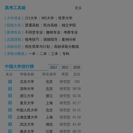
高考工具箱
更多
[
大学排名
]
211大学
|
985大学
|
世界大学
[
院校大全
]
普通高校
|
民办高校
|
独立学院
[
新增专业
]
不同意专业
|
撤销专业
|
考察专业
[
志愿填报
]
报考技巧
|
填报指导
|
案例分析
[
高校信息
]
招生简章与计划
|
高校录取分数线
[
录取分数线
]
一本
|
二本
|
三本
|
专科
中国大学排行榜
2022
2021
2020
名次
学校名称
所在省市
类型
总分
北京大学
北京
研究型
100
清华大学
北京
研究型
99.58
浙江大学
浙江
研究型
82.56
复旦大学
上海
研究型
82.17
中国人民大学
北京
研究型
81.51
上海交通大学
上海
研究型
81.50
武汉大学
湖北
研究型
81.49
南京大学
江苏
研究型
80.70