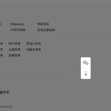
云
Midjourney
考研百科
中学学科网
高考志愿填报
考
四川高考
黑龙江高考
考
云南高考
内蒙古高考
考
港澳高考
骗专栏
served.