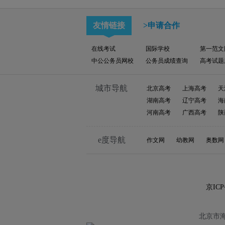
友情链接
>申请合作
在线考试
国际学校
第一范文
中公公务员网校
公务员成绩查询
高考试题
城市导航
北京高考
上海高考
天
湖南高考
辽宁高考
海
河南高考
广西高考
陕
e度导航
作文网
幼教网
奥数网
京ICP
北京市海淀区