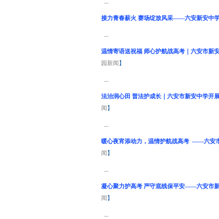
...
接力青春薪火 赛场绽放风采——六安新安中
...
温情寄语送祝福 师心护航战高考｜六安市新安
园新闻
】
...
法治润心田 普法护成长｜六安市新安中学开展
闻
】
...
暖心夜宵添动力，温情护航战高考 ——六安
闻
】
...
凝心聚力护高考 严守底线保平安——六安市新
闻
】
...