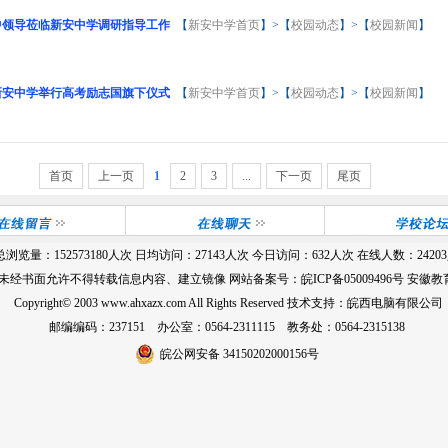
中领导莅临新安中学调研指导工作
【
新安中学首页
】>【
校园动态
】>【
校园新闻
】
新安中学举行高考励志国旗下仪式
【
新安中学首页
】>【
校园动态
】>【
校园新闻
】
首页
上一页
1
2
3
...
下一页
尾页
总浏览量：
152573180
人次 日均访问：
27143
人次 今日访问：
632
人次 在线人数：
24203
 未经书面允许不得转载信息内容、建立镜像 网站备案号：
皖ICP备05009496号
安徽教育
Copyright© 2003 www.ahxazx.com All Rights Reserved 技术支持：皖西电脑有限公司
邮编编码：237151 办公室：0564-2311115 教务处：0564-2315138
皖公网安备 34150202000156号