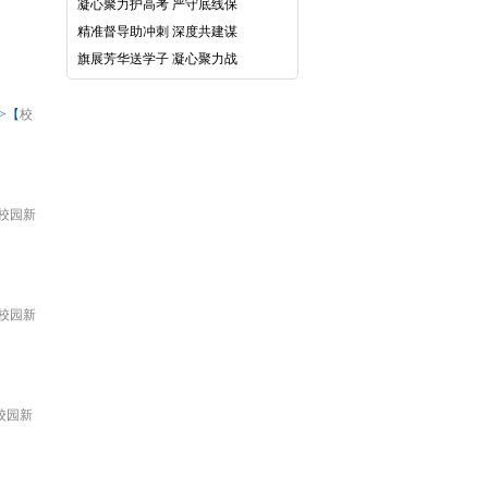
&
凝心聚力护高考 严守底线保
精准督导助冲刺 深度共建谋
旗展芳华送学子 凝心聚力战
>【
校
校园新
校园新
校园新