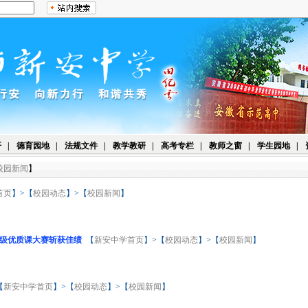
开
|
德育园地
|
法规文件
|
教学教研
|
高考专栏
|
教师之窗
|
学生园地
|
校园新闻
】
首页
】>【
校园动态
】>【
校园新闻
】
级优质课大赛斩获佳绩
【
新安中学首页
】>【
校园动态
】>【
校园新闻
】
【
新安中学首页
】>【
校园动态
】>【
校园新闻
】