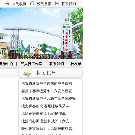
加为收藏
设为首页
联系我们
资源中心
|
三人行工作室
|
联系我们
|
校友录
六安市新安中学送来的中考祝福
喜报｜赛课绽芳华！六安市新安中
学
六安市新安中学2026年高考离校安
接力青春薪火 赛场绽放风采—
温情寄语送祝福 师心护航战
法治润心田 普法护成长｜六安
暖心夜宵添动力，温情护航战高考