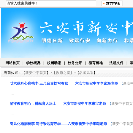
网站首页
|
学校概况
|
校园动态
|
校务公开
|
德育园地
|
法规文件
|
当前位置：【
新安中学首页
】>【
教师之窗
】>【
名师风采
】
廿六载丹心育桃李·三尺台赤忱写春秋——六安市新安中学李家海老师
【
新安
...
坚守教育初心，耕耘育人沃土——六安市新安中学李来宝老师
【
新安中学首页
...
春风化雨润桃李 笃行致远育芳华——六安市新安中学李璐老师
【
新安中学首