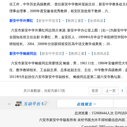
任工作，中学历史高级教师。 曾任新安中学教科室副主任，新安中学教务处主任，
理事会理事，2009年度安徽省优秀教师，裕安区首批骨干教师，六...
新安中学许秉红
【
新安中学首页
】>【
教师之窗
】>【
名师风采
】
六安市新安中学许秉红同志简介来源: 新安中学办公室上图：[右一]为新安中学
全国知名班主任合影 许秉红，男，金安区人，1999年6月毕业于阜阳师范学
研组组长。 2004、2008年分别获得裕安区高中语文教学成果奖； 20...
新安中学鲍俊同志
【
新安中学首页
】>【
教师之窗
】>【
名师风采
】
六安市新安中学鲍俊同志简要情况 鲍俊，男，1963.11生，1986年安徽师
任、数学教研组长、工会副主席、总务处副主任、主任，中学数学高级教师，
2011年9月起担任六安市新安中学副校长。 鲍俊同志是第二届六安市教坛新...
共21条数据，当前为第1/3页
首页
上一页
1
总浏览量：
152608444
人次 日均访
六安市新安中学版权所有 未经书面允许不得转载信息内容
Copyright© 2003 www.ahxa