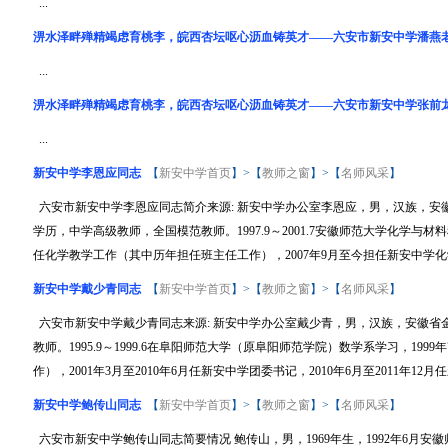
...
淠水泽畔殚精竭虑育桃李，皖西杏坛呕心沥血铸英才——六安市新安中学潘燕
...
淠水泽畔殚精竭虑育桃李，皖西杏坛呕心沥血铸英才——六安市新安中学张前
...
新安中学李恩应同志
【
新安中学首页
】>【
教师之窗
】>【
名师风采
】
六安市新安中学李恩应同志简介来源: 新安中学办公室李恩应，男，汉族，安徽
学历，中学高级教师，全国模范教师。1997.9～2001.7安徽师范大学化学与
任化学教学工作（其中历年担任班主任工作），2007年9月至今担任新安中学化学
新安中学戴少青同志
【
新安中学首页
】>【
教师之窗
】>【
名师风采
】
六安市新安中学戴少青同志来源: 新安中学办公室戴少青，男，汉族，安徽省金
教师。1995.9～1999.6在阜阳师范大学（原阜阳师范学院）数学系学习，1
作），2001年3月至2010年6月任新安中学团委书记，2010年6月至2011年12月任
新安中学鲍传山同志
【
新安中学首页
】>【
教师之窗
】>【
名师风采
】
六安市新安中学鲍传山同志简要情况 鲍传山，男，1969年生，1992年6月