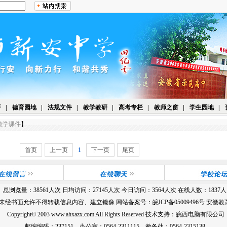
开
|
德育园地
|
法规文件
|
教学教研
|
高考专栏
|
教师之窗
|
学生园地
|
教学课件
】
首页
上一页
1
下一页
尾页
总浏览量：
38561
人次 日均访问：
27145
人次 今日访问：
3564
人次 在线人数：
1837
人
 未经书面允许不得转载信息内容、建立镜像 网站备案号：
皖ICP备05009496号
安徽教育
Copyright© 2003 www.ahxazx.com All Rights Reserved 技术支持：皖西电脑有限公司
邮编编码：237151 办公室：0564-2311115 教务处：0564-2315138