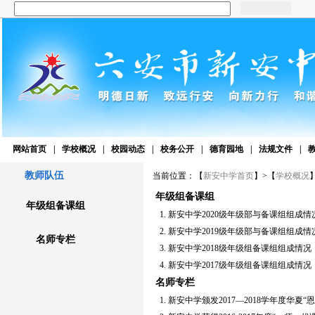
网站首页
|
学校概况
|
校园动态
|
校务公开
|
德育园地
|
法规文件
|
教师队伍
当前位置：【
新安中学首页
】>【
学校概况
年级组备课组
年级组备课组
1.
新安中学2020级年级部与备课组组成情
2.
新安中学2019级年级部与备课组组成情
名师专栏
3.
新安中学2018级年级组备课组组成情况
4.
新安中学2017级年级组备课组组成情况
名师专栏
1.
新安中学颁发2017—2018学年度华夏“