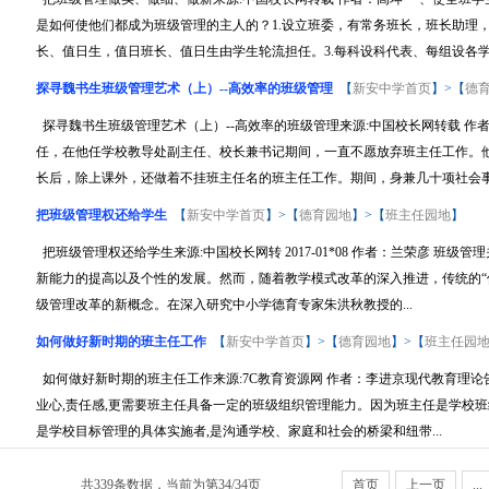
是如何使他们都成为班级管理的主人的？1.设立班委，有常务班长，班长助理，
长、值日生，值日班长、值日生由学生轮流担任。3.每科设科代表、每组设各学科
探寻魏书生班级管理艺术（上）--高效率的班级管理
【
新安中学首页
】>【
德
探寻魏书生班级管理艺术（上）--高效率的班级管理来源:中国校长网转载 作者
任，在他任学校教导处副主任、校长兼书记期间，一直不愿放弃班主任工作。他
长后，除上课外，还做着不挂班主任名的班主任工作。期间，身兼几十项社会事务
把班级管理权还给学生
【
新安中学首页
】>【
德育园地
】>【
班主任园地
】
把班级管理权还给学生来源:中国校长网转 2017-01*08 作者：兰荣彦 
新能力的提高以及个性的发展。然而，随着教学模式改革的深入推进，传统的“
级管理改革的新概念。在深入研究中小学德育专家朱洪秋教授的...
如何做好新时期的班主任工作
【
新安中学首页
】>【
德育园地
】>【
班主任园
如何做好新时期的班主任工作来源:7C教育资源网 作者：李进京现代教育理论
业心,责任感,更需要班主任具备一定的班级组织管理能力。因为班主任是学校班
是学校目标管理的具体实施者,是沟通学校、家庭和社会的桥梁和纽带...
共339条数据，当前为第34/34页
首页
上一页
...