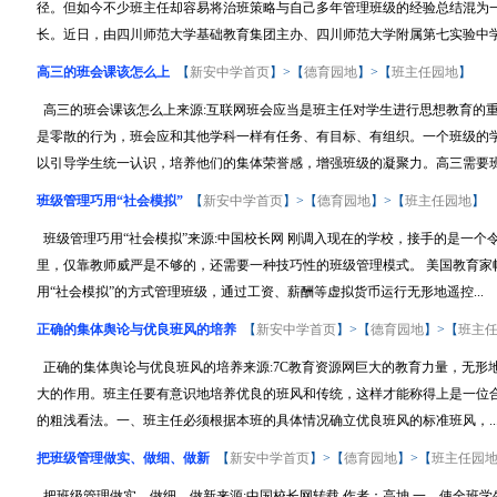
径。但如今不少班主任却容易将治班策略与自己多年管理班级的经验总结混为
长。近日，由四川师范大学基础教育集团主办、四川师范大学附属第七实验中学.
高三的班会课该怎么上
【
新安中学首页
】>【
德育园地
】>【
班主任园地
】
高三的班会课该怎么上来源:互联网班会应当是班主任对学生进行思想教育的
是零散的行为，班会应和其他学科一样有任务、有目标、有组织。一个班级的
以引导学生统一认识，培养他们的集体荣誉感，增强班级的凝聚力。高三需要班会
班级管理巧用“社会模拟”
【
新安中学首页
】>【
德育园地
】>【
班主任园地
】
班级管理巧用“社会模拟”来源:中国校长网 刚调入现在的学校，接手的是一
里，仅靠教师威严是不够的，还需要一种技巧性的班级管理模式。 美国教育家
用“社会模拟”的方式管理班级，通过工资、薪酬等虚拟货币运行无形地遥控...
正确的集体舆论与优良班风的培养
【
新安中学首页
】>【
德育园地
】>【
班主
正确的集体舆论与优良班风的培养来源:7C教育资源网巨大的教育力量，无形
大的作用。班主任要有意识地培养优良的班风和传统，这样才能称得上是一位
的粗浅看法。一、班主任必须根据本班的具体情况确立优良班风的标准班风，..
把班级管理做实、做细、做新
【
新安中学首页
】>【
德育园地
】>【
班主任园
把班级管理做实、做细、做新来源:中国校长网转载 作者：高坤 一、使全