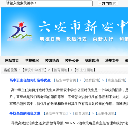
网站首页
|
学校概况
|
校园动态
|
校务公开
|
德育园地
|
法规文件
|
当前位置：【
新安中学首页
】>【
德育园地
】>【
班主任园地
】
高中班主任如何打造特优生
【
新安中学首页
】>【
德育园地
】>【
班主任园地
高中班主任如何打造特优生来源:新安中学办公室特优生是一个学校的招牌，
片，甚至就是我们当老师的颜面等等，不管怎么说特优生的作用都不为过。尤
家级示范性高中，特优生的数量和质量对其生存有着举足轻重的作用。而班级是.
寻找高效的治班之道
【
新安中学首页
】>【
德育园地
】>【
班主任园地
】
寻找高效的治班之道来源:教育导报 2017-2-12治班策略是班主任管理班级