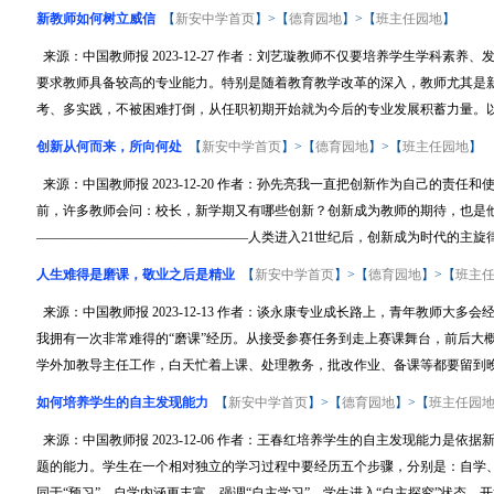
新教师如何树立威信
【
新安中学首页
】>【
德育园地
】>【
班主任园地
】
来源：中国教师报 2023-12-27 作者：刘艺璇教师不仅要培养学生学科素
要求教师具备较高的专业能力。特别是随着教育教学改革的深入，教师尤其是
考、多实践，不被困难打倒，从任职初期开始就为今后的专业发展积蓄力量。以我
创新从何而来，所向何处
【
新安中学首页
】>【
德育园地
】>【
班主任园地
】
来源：中国教师报 2023-12-20 作者：孙先亮我一直把创新作为自己的责
前，许多教师会问：校长，新学期又有哪些创新？创新成为教师的期待，也是
————————————————人类进入21世纪后，创新成为时代的主旋律
人生难得是磨课，敬业之后是精业
【
新安中学首页
】>【
德育园地
】>【
班主
来源：中国教师报 2023-12-13 作者：谈永康专业成长路上，青年教师大多
我拥有一次非常难得的“磨课”经历。从接受参赛任务到走上赛课舞台，前后大
学外加教导主任工作，白天忙着上课、处理教务，批改作业、备课等都要留到晚上
如何培养学生的自主发现能力
【
新安中学首页
】>【
德育园地
】>【
班主任园
来源：中国教师报 2023-12-06 作者：王春红培养学生的自主发现能力是
题的能力。学生在一个相对独立的学习过程中要经历五个步骤，分别是：自学
同于“预习”。自学内涵更丰富，强调“自主学习”，学生进入“自主探究”状态，开始