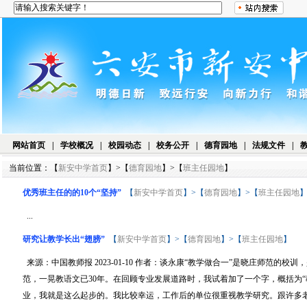
网站首页
|
学校概况
|
校园动态
|
校务公开
|
德育园地
|
法规文件
|
当前位置：【
新安中学首页
】>【
德育园地
】>【
班主任园地
】
优秀班主任的的10个“坚持”
【
新安中学首页
】>【
德育园地
】>【
班主任园地
...
研究让教学长出“翅膀”
【
新安中学首页
】>【
德育园地
】>【
班主任园地
】
来源：中国教师报 2023-01-10 作者：谈永康“教学做合一”是晓庄师范
范，一晃教语文已30年。在回顾专业发展道路时，我试着加了一个字，概括为
业，我就是这么起步的。我比较幸运，工作后的单位很重视教学研究。跟许多老师