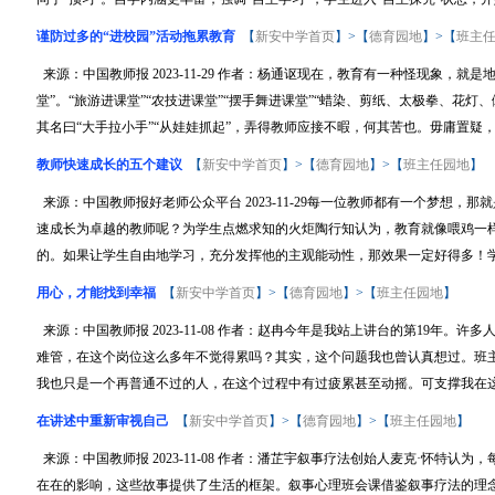
谨防过多的“进校园”活动拖累教育
【
新安中学首页
】>【
德育园地
】>【
班主
来源：中国教师报 2023-11-29 作者：杨通讴现在，教育有一种怪现象，
堂”。“旅游进课堂”“农技进课堂”“摆手舞进课堂”“蜡染、剪纸、太极拳、花
其名曰“大手拉小手”“从娃娃抓起”，弄得教师应接不暇，何其苦也。毋庸置疑，地
教师快速成长的五个建议
【
新安中学首页
】>【
德育园地
】>【
班主任园地
】
来源：中国教师报好老师公众平台 2023-11-29每一位教师都有一个梦想
速成长为卓越的教师呢？为学生点燃求知的火炬陶行知认为，教育就像喂鸡一
的。如果让学生自由地学习，充分发挥他的主观能动性，那效果一定好得多！学习
用心，才能找到幸福
【
新安中学首页
】>【
德育园地
】>【
班主任园地
】
来源：中国教师报 2023-11-08 作者：赵冉今年是我站上讲台的第19年
难管，在这个岗位这么多年不觉得累吗？其实，这个问题我也曾认真想过。班
我也只是一个再普通不过的人，在这个过程中有过疲累甚至动摇。可支撑我在这.
在讲述中重新审视自己
【
新安中学首页
】>【
德育园地
】>【
班主任园地
】
来源：中国教师报 2023-11-08 作者：潘芷宇叙事疗法创始人麦克·怀特
在在的影响，这些故事提供了生活的框架。叙事心理班会课借鉴叙事疗法的理