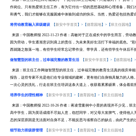
作岗位。只有热爱班主任工作，有为它付出一切的思想基础和心理准备，我们
和勇气，我们才能够在克服困难中体验到成功的快乐。当然，热爱还包括热爱自己
将劳动教育融入班级建设
【
新安中学首页
】>【
德育园地
】>【
班主任园地
】
来源：中国教师报 2022-11-23 作者：高敏对于正在成长中的学生而言，
因为劳动，学生逐渐意识到肩上的责任，为未来美好生活打下幸福的底色。“彩
西就随之散落一地，有些学生经常忘记带作业、带学具，还有些学生午休后不把抱
做智慧型的班主任，过幸福完整的教育生活
【
新安中学首页
】>【
德育园地
】
来源：班主任工作网做智慧型的班主任，过幸福完整的教育生活真的很庆幸能
报告，这些专家不光是他们在专业领域的建树，更有他们自身独具魅力的人格
一次心灵的洗礼，行走在班主任培训这条大道上，收获着累累硕果，体会着前所.
培养学生的理性精神
【
新安中学首页
】>【
德育园地
】>【
班主任园地
】
来源：中国教师报 2022-10-26 作者：蒋凌雪案例中小昱的表现并不少见
高中学生，因为英语成绩不尽如人意，怨怼同学，对父母大发脾气，使得他人
态的深层原因是无法面对自身不足，不能反思与省察自己的缺点，由此产生的过激
细节助力班级群管理
【
新安中学首页
】>【
德育园地
】>【
班主任园地
】