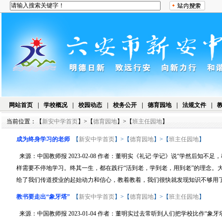
网站首页
|
学校概况
|
校园动态
|
校务公开
|
德育园地
|
法规文件
|
当前位置：【
新安中学首页
】>【
德育园地
】>【
班主任园地
】
成为终身学习的老师
【
新安中学首页
】>【
德育园地
】>【
班主任园地
】
来源：中国教师报 2023-02-08 作者：董明实《礼记·学记》说“学然后知
样需要不停地学习。终其一生，都在践行“活到老，学到老，用到老”的理念。
给了我们传道授业的起始动力和信心，教着教着，我们很快就发现知识不够用了。
教书要走出“象牙塔”
【
新安中学首页
】>【
德育园地
】>【
班主任园地
】
来源：中国教师报 2023-01-04 作者：董明实过去常听到人们把学校比作