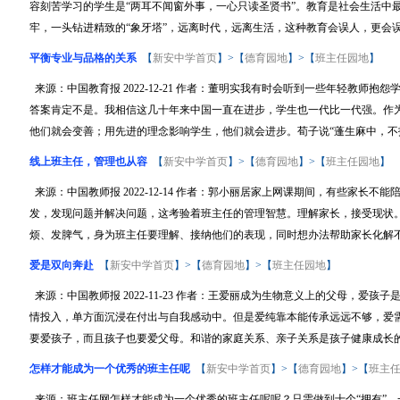
容刻苦学习的学生是“两耳不闻窗外事，一心只读圣贤书”。教育是社会生活中
牢，一头钻进精致的“象牙塔”，远离时代，远离生活，这种教育会误人，更会误国
平衡专业与品格的关系
【
新安中学首页
】>【
德育园地
】>【
班主任园地
】
来源：中国教育报 2022-12-21 作者：董明实我有时会听到一些年轻教师
答案肯定不是。我相信这几十年来中国一直在进步，学生也一代比一代强。作
他们就会变善；用先进的理念影响学生，他们就会进步。荀子说“蓬生麻中，不扶而
线上班主任，管理也从容
【
新安中学首页
】>【
德育园地
】>【
班主任园地
】
来源：中国教师报 2022-12-14 作者：郭小丽居家上网课期间，有些家长
发，发现问题并解决问题，这考验着班主任的管理智慧。理解家长，接受现状
烦、发脾气，身为班主任要理解、接纳他们的表现，同时想办法帮助家长化解不良
爱是双向奔赴
【
新安中学首页
】>【
德育园地
】>【
班主任园地
】
来源：中国教师报 2022-11-23 作者：王爱丽成为生物意义上的父母，爱
情投入，单方面沉浸在付出与自我感动中。但是爱纯靠本能传承远远不够，爱
要爱孩子，而且孩子也要爱父母。和谐的家庭关系、亲子关系是孩子健康成长的必
怎样才能成为一个优秀的班主任呢
【
新安中学首页
】>【
德育园地
】>【
班主
来源：班主任网怎样才能成为一个优秀的班主任呢呢？只需做到十个“拥有”。